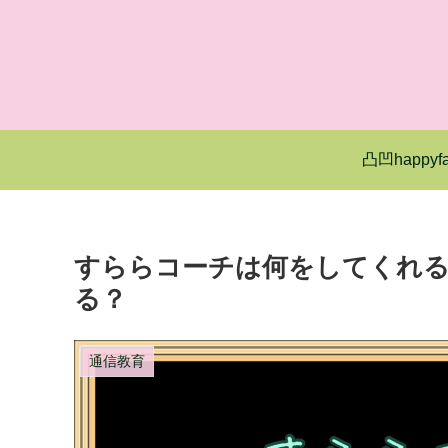
凸凹happyfa
すららコーチは何をしてくれる
る？
通信教育