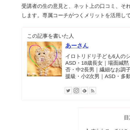
受講者の生の意見と、ネット上の口コミ、そ
します。専属コーチがつくメリットを活用し
この記事を書いた人
あーさん
イロトリドリ子ども6人のシン
ASD・18歳長女｜場面緘
否・中2長男｜繊細なお調子
援級・小2次男｜ASD・多
目