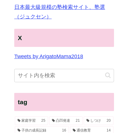
日本最大級規模の塾検索サイト、塾選
（ジュクセン）
X
Tweets by ArigatoMama2018
tag
家庭学習
25
凸凹発達
21
しつけ
20
子供の成長記録
16
通信教育
14