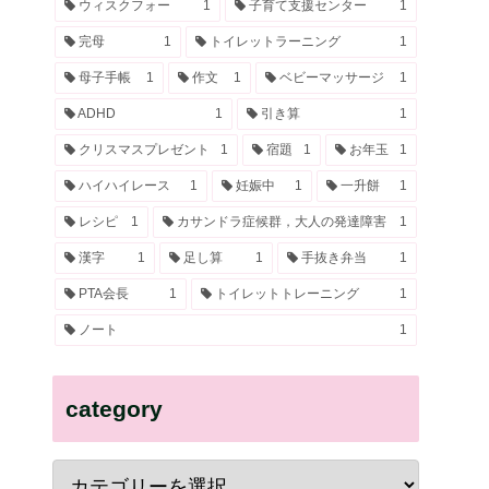
ウィスクフォー
1
子育て支援センター
1
完母
1
トイレットラーニング
1
母子手帳
1
作文
1
ベビーマッサージ
1
ADHD
1
引き算
1
クリスマスプレゼント
1
宿題
1
お年玉
1
ハイハイレース
1
妊娠中
1
一升餅
1
レシピ
1
カサンドラ症候群，大人の発達障害
1
漢字
1
足し算
1
手抜き弁当
1
PTA会長
1
トイレットトレーニング
1
ノート
1
category