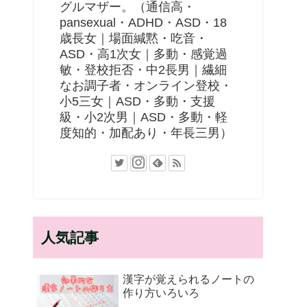
グルマザー。（通信高・
pansexual・ADHD・ASD・18
歳長女｜場面緘黙・吃音・
ASD・高1次女｜多動・感覚過
敏・登校拒否・中2長男｜繊細
なお調子者・オンライン登校・
小5三女｜ASD・多動・支援
級・小2次男｜ASD・多動・軽
度知的・加配あり・年長三男）
人気記事
漢字が覚えられるノートの
作り方いろいろ