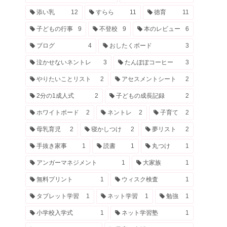
添い乳
12
すらら
11
徳育
11
子どもの行事
9
不登校
9
本のレビュー
6
ブログ
4
おしたくボード
3
泣かせないネントレ
3
たんぽぽコーヒー
3
やりたいことリスト
2
アセスメントシート
2
2分の1成人式
2
子どもの成長記録
2
ホワイトボード
2
ネントレ
2
子育て
2
母乳育児
2
寝かしつけ
2
夢リスト
2
手抜き家事
1
読書
1
丸つけ
1
アンガーマネジメント
1
大家族
1
無料プリント
1
ウィスク検査
1
タブレット学習
1
ネット学習
1
勉強
1
小学校入学式
1
ネット学習塾
1