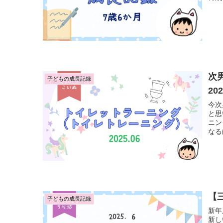
次
子どもの成長記録
202
今次
と思います！ 最近読
ニン
なる
【三
子どもの成長記録
新年
新し