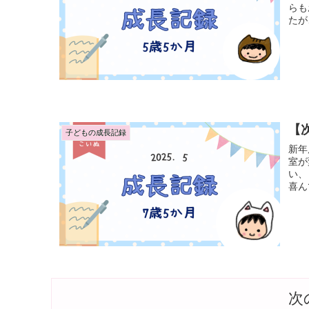
らもお
たが
【次
子どもの成長記録
新年度を
室が
い、
喜ん
次