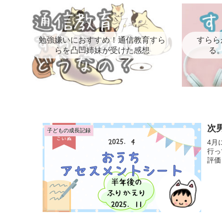
勉強嫌いにおすすめ！通信教育すら
すらら
らを凸凹姉妹が受けた感想
る
次
子どもの成長記録
4月
行っていき