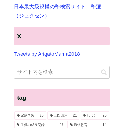
日本最大級規模の塾検索サイト、塾選
（ジュクセン）
X
Tweets by ArigatoMama2018
tag
家庭学習
25
凸凹発達
21
しつけ
20
子供の成長記録
16
通信教育
14