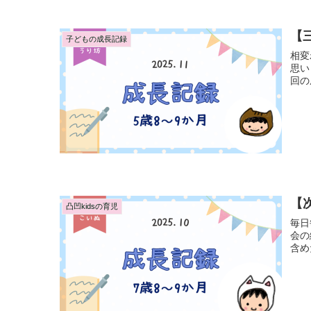
【三
子どもの成長記録
相変
思い
【次
凸凹kidsの育児
毎日
会の練習