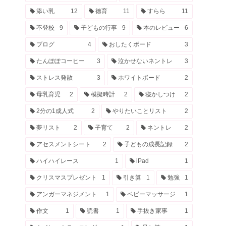
添い乳
12
徳育
11
すらら
11
不登校
9
子どもの行事
9
本のレビュー
6
ブログ
4
おしたくボード
3
たんぽぽコーヒー
3
泣かせないネントレ
3
ストレス発散
3
ホワイトボード
2
母乳育児
2
模擬時計
2
寝かしつけ
2
2分の1成人式
2
やりたいことリスト
2
夢リスト
2
子育て
2
ネントレ
2
アセスメントシート
2
子どもの成長記録
2
ハイハイレース
1
iPad
1
クリスマスプレゼント
1
引き算
1
勉強
1
アンガーマネジメント
1
ベビーマッサージ
1
作文
1
読書
1
手抜き家事
1