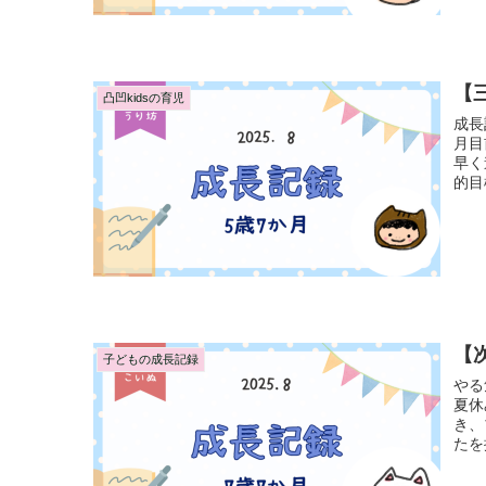
【三
凸凹kidsの育児
成長
月目
早く進
的目
【次
子どもの成長記録
やる
夏休
き、