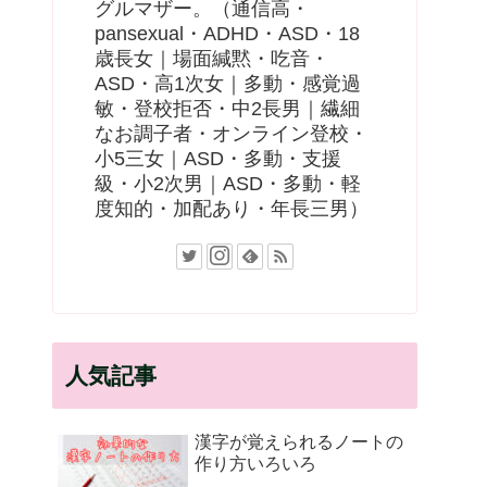
グルマザー。（通信高・
pansexual・ADHD・ASD・18
歳長女｜場面緘黙・吃音・
ASD・高1次女｜多動・感覚過
敏・登校拒否・中2長男｜繊細
なお調子者・オンライン登校・
小5三女｜ASD・多動・支援
級・小2次男｜ASD・多動・軽
度知的・加配あり・年長三男）
人気記事
漢字が覚えられるノートの
作り方いろいろ