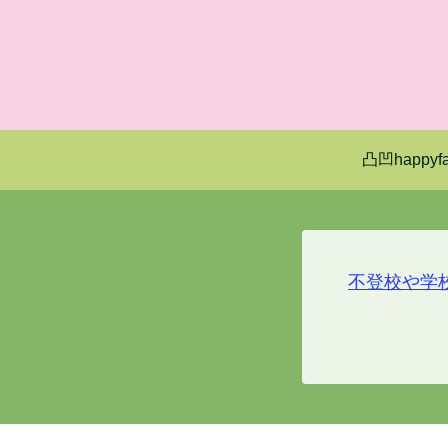
凸凹happyfa
不登校や学