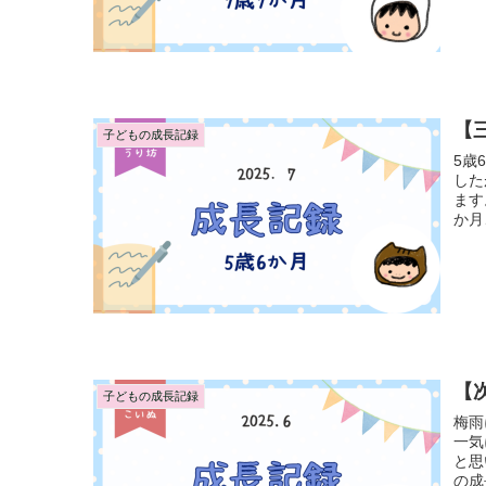
【三
子どもの成長記録
5歳
した
ます
か月
【次
子どもの成長記録
梅雨
一気
と思