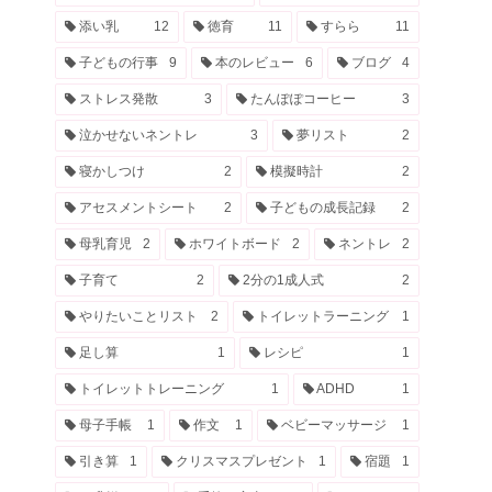
添い乳
12
徳育
11
すらら
11
子どもの行事
9
本のレビュー
6
ブログ
4
ストレス発散
3
たんぽぽコーヒー
3
泣かせないネントレ
3
夢リスト
2
寝かしつけ
2
模擬時計
2
アセスメントシート
2
子どもの成長記録
2
母乳育児
2
ホワイトボード
2
ネントレ
2
子育て
2
2分の1成人式
2
やりたいことリスト
2
トイレットラーニング
1
足し算
1
レシピ
1
トイレットトレーニング
1
ADHD
1
母子手帳
1
作文
1
ベビーマッサージ
1
引き算
1
クリスマスプレゼント
1
宿題
1