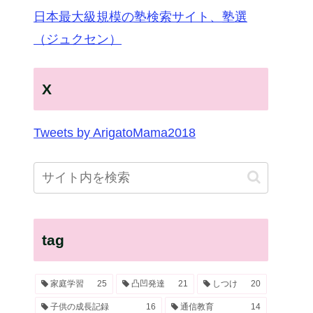
日本最大級規模の塾検索サイト、塾選
（ジュクセン）
X
Tweets by ArigatoMama2018
tag
家庭学習
25
凸凹発達
21
しつけ
20
子供の成長記録
16
通信教育
14