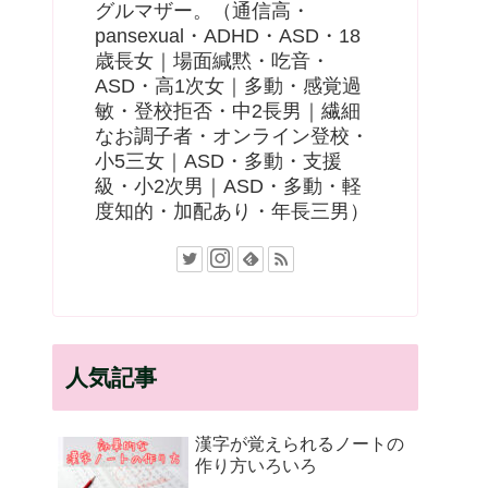
グルマザー。（通信高・
pansexual・ADHD・ASD・18
歳長女｜場面緘黙・吃音・
ASD・高1次女｜多動・感覚過
敏・登校拒否・中2長男｜繊細
なお調子者・オンライン登校・
小5三女｜ASD・多動・支援
級・小2次男｜ASD・多動・軽
度知的・加配あり・年長三男）
人気記事
漢字が覚えられるノートの
作り方いろいろ