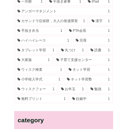
一升餅
1
手抜き家事
1
iPad
1
アンガーマネジメント
1
カサンドラ症候群，大人の発達障害
1
漢字
1
手抜き弁当
1
PTA会長
1
ハイハイレース
1
完母
1
タブレット学習
1
丸つけ
1
読書
1
大家族
1
子育て支援センター
1
ウィスク検査
1
ネット学習
1
小学校入学式
1
ネット学習塾
1
ウィスクフォー
1
お年玉
1
勉強
1
無料プリント
1
妊娠中
1
category