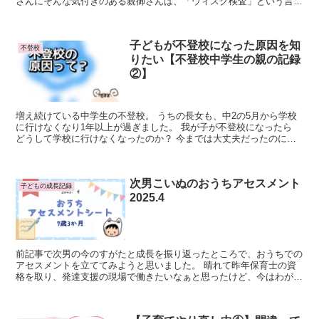
さんにそんな気付きのある親御さんは、「ウィスク検査」という言葉
を一度は聞いたことがあるのではないでしょうか...
子どもが不登校になった原因を知
不登校
りたい【不登校中学生の親の記録
②】
増え続けている中学生の不登校。 うちの長女も、中2の5月から学校
に行けなくなり1年以上が過ぎました。 我が子が不登校になったら
どうして学校に行けなくなったのか？ 今までは大丈夫だったのに、
どうし...
次男こいぬのおうちアセスメント
子どもの成長記録
2025.4
前記事で次男の今のすがたと成長を振り返ったところで、おうちでの
アセスメントを立ててみようと思いました。 晴れて昨年保育士の資
格を取り、発達支援の現場で働きたいなぁと思ったけど、今はわが子
のサポートで長時間働くことが難しい。 ってこと...