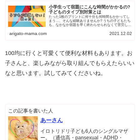
小学生って宿題にこんな時間がかかるの?
子どものタイプ別対策とは
たった1枚のプリントに何十分も何時間もかかってし
まう…、そんな経験ありませんか? うちの子どもたち
も、なかなか宿題を早く終わらせられなくて苦労しま
した。見てるこちらもイライラしてしまうんですよ
arigato-mama.com
2021.12.02
ね。 今回は、宿題を...
100均に行くと可愛くて便利な材料もあります。お
子さんと、楽しみながら取り組んでもらえたらいい
なと思います。試してみてくださいね。
この記事を書いた人
あーさん
イロトリドリ子ども6人のシングルマザ
ー。（通信高・pansexual・ADHD・