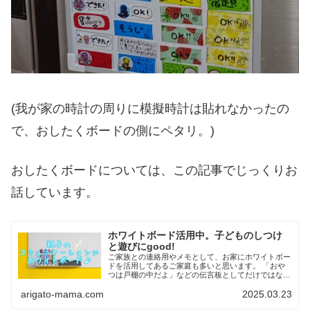
(我が家の時計の周りに模擬時計は貼れなかったの
で、おしたくボードの側にペタリ。)
おしたくボードについては、この記事でじっくりお
話しています。
ホワイトボード活用中。子どものしつけ
と遊びにgood!
ご家族との連絡用やメモとして、お家にホワイトボー
ドを活用してあるご家庭も多いと思います。 「おや
つは戸棚の中だよ」などの伝言板としてだけではな
く、子どものしつけや知育にもなかなか使えるアイテ
arigato-mama.com
2025.03.23
ムだということはご存知でしょうか。 ホ...