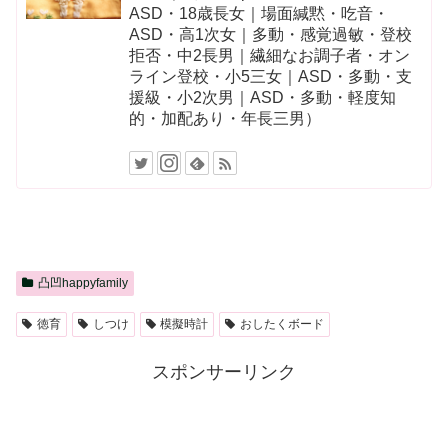
ASD・18歳長女｜場面緘黙・吃音・
ASD・高1次女｜多動・感覚過敏・登校
拒否・中2長男｜繊細なお調子者・オン
ライン登校・小5三女｜ASD・多動・支
援級・小2次男｜ASD・多動・軽度知
的・加配あり・年長三男）
凸凹happyfamily
徳育
しつけ
模擬時計
おしたくボード
スポンサーリンク