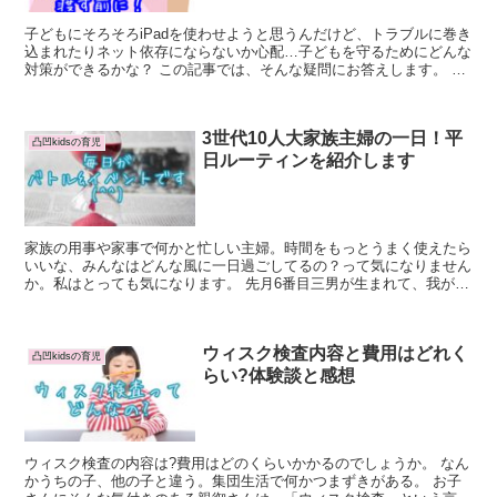
子どもにそろそろiPadを使わせようと思うんだけど、トラブルに巻き
込まれたりネット依存にならないか心配…子どもを守るためにどんな
対策ができるかな？ この記事では、そんな疑問にお答えします。 私
自身も、昨年子どもたちに学習・絵描き...
3世代10人大家族主婦の一日！平
凸凹kidsの育児
日ルーティンを紹介します
家族の用事や家事で何かと忙しい主婦。時間をもっとうまく使えたら
いいな、みんなはどんな風に一日過ごしてるの？って気になりません
か。私はとっても気になります。 先月6番目三男が生まれて、我が家
の人数もついに2桁になりました。目の回るほど忙...
ウィスク検査内容と費用はどれく
凸凹kidsの育児
らい?体験談と感想
ウィスク検査の内容は?費用はどのくらいかかるのでしょうか。 なん
かうちの子、他の子と違う。集団生活で何かつまずきがある。 お子