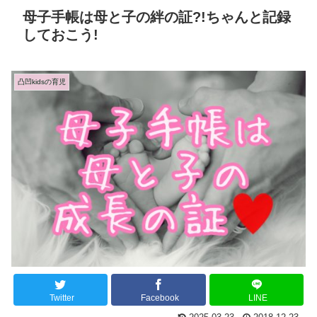
母子手帳は母と子の絆の証?!ちゃんと記録
しておこう!
凸凹kidsの育児
Twitter
Facebook
LINE