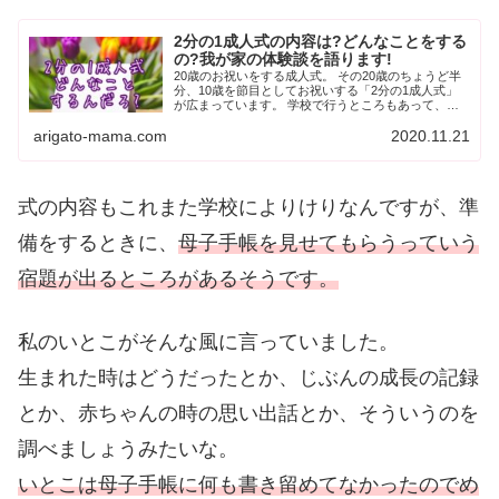
2分の1成人式の内容は?どんなことをする
の?我が家の体験談を語ります!
20歳のお祝いをする成人式。 その20歳のちょうど半
分、10歳を節目としてお祝いする「2分の1成人式」
が広まっています。 学校で行うところもあって、実
際、私の長女も昨年学校で「2分の1成人式」を行いま
arigato-mama.com
2020.11.21
した。けれど、この学校で行われる2分...
式の内容もこれまた学校によりけりなんですが、準
備をするときに、
母子手帳を見せてもらうっていう
宿題が出るところがあるそうです。
私のいとこがそんな風に言っていました。
生まれた時はどうだったとか、じぶんの成長の記録
とか、赤ちゃんの時の思い出話とか、そういうのを
調べましょうみたいな。
いとこは母子手帳に何も書き留めてなかったのでめ