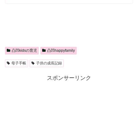
凸凹kidsの育児
凸凹happyfamily
母子手帳
子供の成長記録
スポンサーリンク