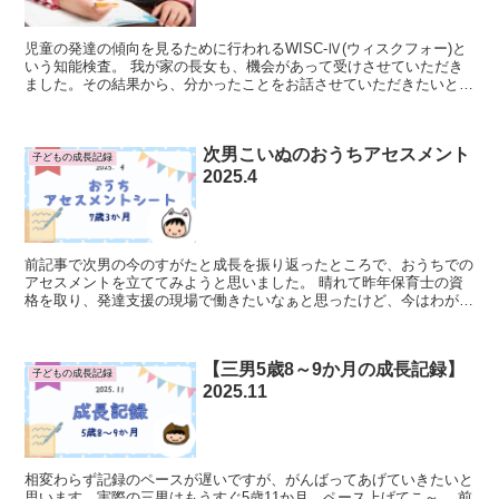
児童の発達の傾向を見るために行われるWISC-Ⅳ(ウィスクフォー)と
いう知能検査。 我が家の長女も、機会があって受けさせていただき
ました。その結果から、分かったことをお話させていただきたいと思
います。 これからお子さんが受ける予...
次男こいぬのおうちアセスメント
子どもの成長記録
2025.4
前記事で次男の今のすがたと成長を振り返ったところで、おうちでの
アセスメントを立ててみようと思いました。 晴れて昨年保育士の資
格を取り、発達支援の現場で働きたいなぁと思ったけど、今はわが子
のサポートで長時間働くことが難しい。 ってこと...
【三男5歳8～9か月の成長記録】
子どもの成長記録
2025.11
相変わらず記録のペースが遅いですが、がんばってあげていきたいと
思います。実際の三男はもうすぐ5歳11か月。ペース上げてこ～。 前