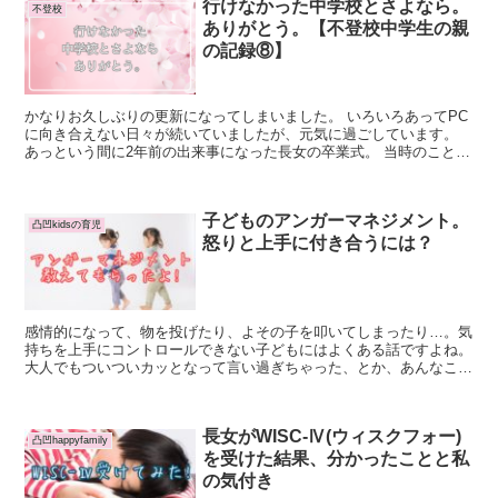
行けなかった中学校とさよなら。
不登校
ありがとう。【不登校中学生の親
の記録⑧】
かなりお久しぶりの更新になってしまいました。 いろいろあってPC
に向き合えない日々が続いていましたが、元気に過ごしています。
あっという間に2年前の出来事になった長女の卒業式。 当時のことを
振り返ります。 中2の5月から...
子どものアンガーマネジメント。
凸凹kidsの育児
怒りと上手に付き合うには？
感情的になって、物を投げたり、よその子を叩いてしまったり…。気
持ちを上手にコントロールできない子どもにはよくある話ですよね。
大人でもついついカッとなって言い過ぎちゃった、とか、あんなこと
しなきゃよかった…と後悔することはあるでしょう。 ...
長女がWISC-Ⅳ(ウィスクフォー)
凸凹happyfamily
を受けた結果、分かったことと私
の気付き