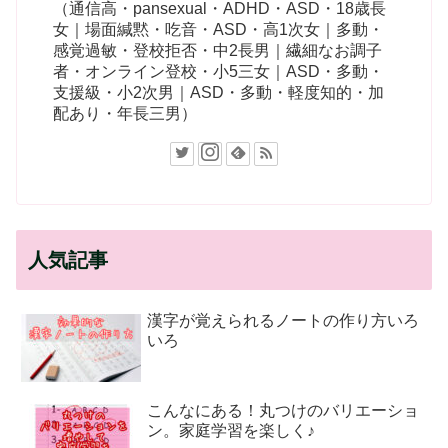
（通信高・pansexual・ADHD・ASD・18歳長
女｜場面緘黙・吃音・ASD・高1次女｜多動・
感覚過敏・登校拒否・中2長男｜繊細なお調子
者・オンライン登校・小5三女｜ASD・多動・
支援級・小2次男｜ASD・多動・軽度知的・加
配あり・年長三男）
人気記事
漢字が覚えられるノートの作り方いろ
いろ
こんなにある！丸つけのバリエーショ
ン。家庭学習を楽しく♪