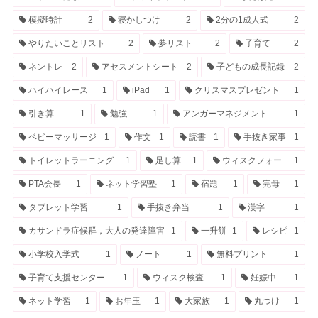
模擬時計
2
寝かしつけ
2
2分の1成人式
2
やりたいことリスト
2
夢リスト
2
子育て
2
ネントレ
2
アセスメントシート
2
子どもの成長記録
2
ハイハイレース
1
iPad
1
クリスマスプレゼント
1
引き算
1
勉強
1
アンガーマネジメント
1
ベビーマッサージ
1
作文
1
読書
1
手抜き家事
1
トイレットラーニング
1
足し算
1
ウィスクフォー
1
PTA会長
1
ネット学習塾
1
宿題
1
完母
1
タブレット学習
1
手抜き弁当
1
漢字
1
カサンドラ症候群，大人の発達障害
1
一升餅
1
レシピ
1
小学校入学式
1
ノート
1
無料プリント
1
子育て支援センター
1
ウィスク検査
1
妊娠中
1
ネット学習
1
お年玉
1
大家族
1
丸つけ
1