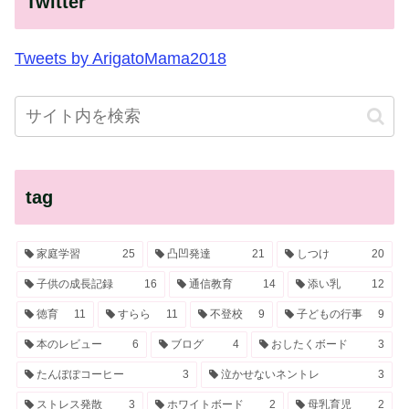
Twitter
Tweets by ArigatoMama2018
tag
家庭学習
25
凸凹発達
21
しつけ
20
子供の成長記録
16
通信教育
14
添い乳
12
徳育
11
すらら
11
不登校
9
子どもの行事
9
本のレビュー
6
ブログ
4
おしたくボード
3
たんぽぽコーヒー
3
泣かせないネントレ
3
ストレス発散
3
ホワイトボード
2
母乳育児
2