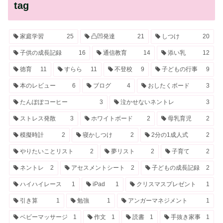
tag
家庭学習
25
凸凹発達
21
しつけ
20
子供の成長記録
16
通信教育
14
添い乳
12
徳育
11
すらら
11
不登校
9
子どもの行事
9
本のレビュー
6
ブログ
4
おしたくボード
3
たんぽぽコーヒー
3
泣かせないネントレ
3
ストレス発散
3
ホワイトボード
2
母乳育児
2
模擬時計
2
寝かしつけ
2
2分の1成人式
2
やりたいことリスト
2
夢リスト
2
子育て
2
ネントレ
2
アセスメントシート
2
子どもの成長記録
2
ハイハイレース
1
iPad
1
クリスマスプレゼント
1
引き算
1
勉強
1
アンガーマネジメント
1
ベビーマッサージ
1
作文
1
読書
1
手抜き家事
1