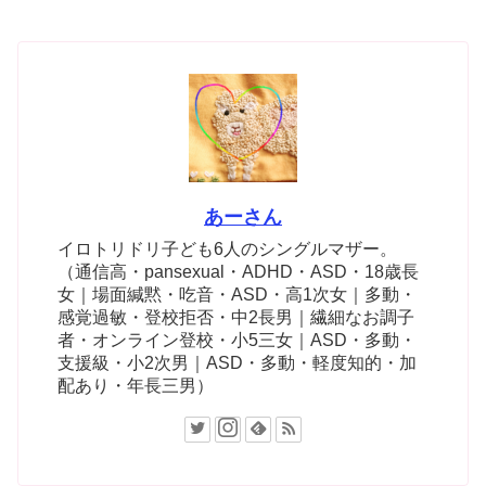
あーさん
イロトリドリ子ども6人のシングルマザー。
（通信高・pansexual・ADHD・ASD・18歳長
女｜場面緘黙・吃音・ASD・高1次女｜多動・
感覚過敏・登校拒否・中2長男｜繊細なお調子
者・オンライン登校・小5三女｜ASD・多動・
支援級・小2次男｜ASD・多動・軽度知的・加
配あり・年長三男）