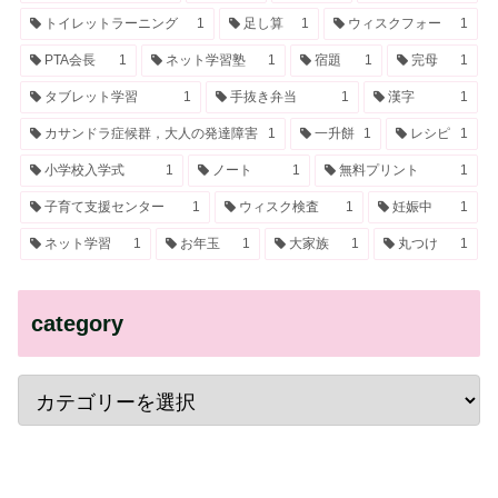
トイレットラーニング
1
足し算
1
ウィスクフォー
1
PTA会長
1
ネット学習塾
1
宿題
1
完母
1
タブレット学習
1
手抜き弁当
1
漢字
1
カサンドラ症候群，大人の発達障害
1
一升餅
1
レシピ
1
小学校入学式
1
ノート
1
無料プリント
1
子育て支援センター
1
ウィスク検査
1
妊娠中
1
ネット学習
1
お年玉
1
大家族
1
丸つけ
1
category